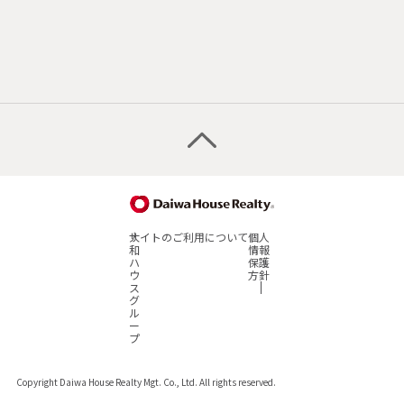
大
サイトのご利用について
個人
和
情報
ハ
保護
ウ
方針
ス
グ
ル
ー
プ
Copyright Daiwa House Realty Mgt. Co., Ltd.
All rights reserved.