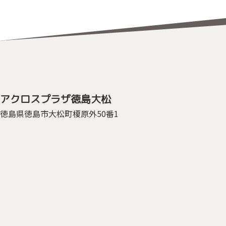
アクロスプラザ
徳島大松
徳島県徳島市
大松町榎原外50番1