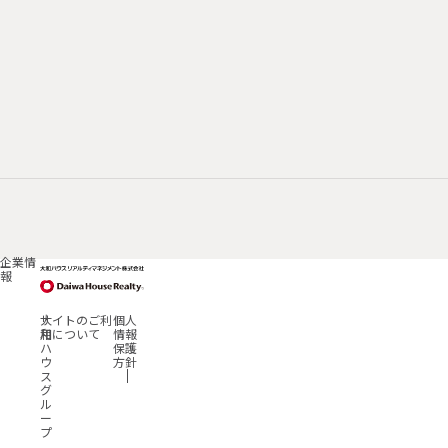
企業情
報
大
サイトのご利
個人
和
用について
情報
ハ
保護
ウ
方針
ス
グ
ル
ー
プ