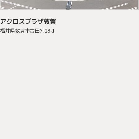
アクロスプラザ
敦賀
福井県敦賀市
古田刈28-1